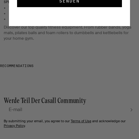
SENDEN
SPECIFICATIONS
Verstellbare Seillänge, maximale Länge 300 cm.
Kugellager sorgen für sanftere und leisere Rotationen.
Ergonomischer Griff.
Discover our top quality fitness equipment. From rubber bands, yoga
mats, pilates balls and foam rollers to dumbbells and kettlebells for
your home gym.
RECOMMENDATIONS
Werde Teil Der Casall Community
E-Mail
By submitting your email, you agree to our
Terms of Use
and acknowledge our
Privacy Policy
.