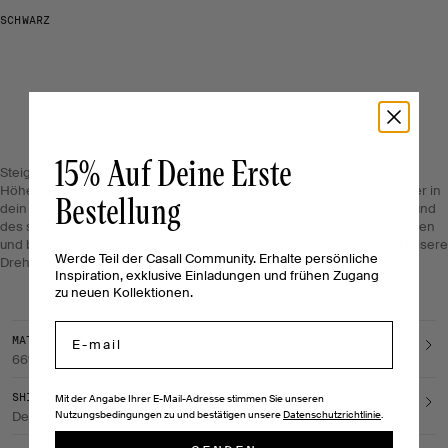
SCHWARZ
IN DEN WARENKORB
15% Auf Deine Erste
Steigere die Intensität mit einem Speed Rope, das deinen Puls in die
Höhe treibt! Das perfekte Trainingsgerät, das du allein verwenden oder in
Bestellung
dein Zirkeltraining einbinden können. Dank der verstellbaren Länge und
des schlanken Designs kannst du es leicht in deine Sporttasche packen
und bei jedem Workout nutzen. Kugellager sorgen für sanftere und leisere
Werde Teil der Casall Community. Erhalte persönliche
Drehungen. Maximale Länge 300 cm.
Inspiration, exklusive Einladungen und frühen Zugang
zu neuen Kollektionen.
Email
MATERIAL & CARE
66% Steel, 26% PP, 8% PVC
SHIPPING & RETURNS
Mit der Angabe Ihrer E-Mail-Adresse stimmen Sie unseren
Nutzungsbedingungen zu und bestätigen unsere
Datenschutzrichtlinie
.
Delivery method, return policy, payment method, etc.