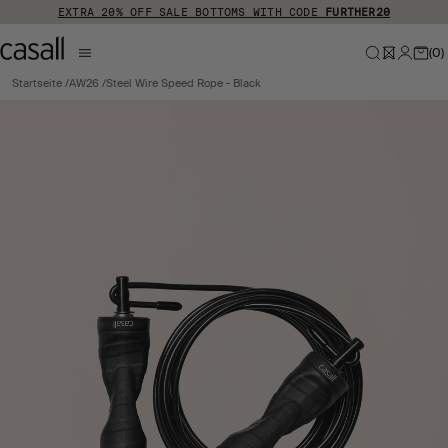
Zum Hauptinhalt springen
EXTRA 20% OFF SALE BOTTOMS WITH CODE
FURTHER20
(
0
)
Startseite
AW26
Steel Wire Speed Rope - Black