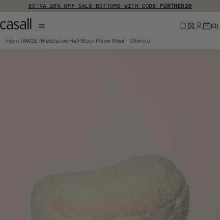
Hopp til hovedinnhold
EXTRA 20% OFF SALE BOTTOMS WITH CODE
FURTHER20
(
0
)
Hjem
AW26
Meditation Half Moon Pillow Wool - Offwhite