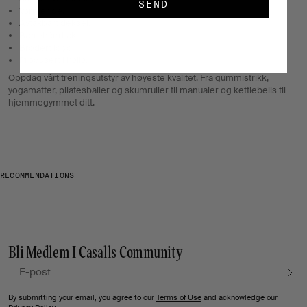
SEND
Varmende.
Avtakbart deksel.
Bærehåndtak.
Brodert logo.
Produsert i Italia.
Oppdag vårt treningsutstyr av høyeste kvalitet. Fra gummistrikk,
yogamatter, pilatesballer og skumruller til manualer og kettlebells til
hjemmegymmet ditt.
RECOMMENDATIONS
Bli Medlem I Casalls Community
E-post
By submitting your email, you agree to our
Terms of Use
and acknowledge our