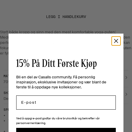
LEGG I HANDLEKURV
Støtt både kropp og sinn med den mest komfortable yoga-puten:
Meditation Half Moon Pillow i ren ull! Den halvmåneformede puten gir den
perfekte sitteplassen for en avslappende meditasjonspraksis, der du kan
fokusere fullt ut på pusten og sinnet. Trekket er laget av 100% ull, og puten
er fylt med naturlige bokhveteskall for optimal komfort og støtte.
15% På Ditt Første Kjøp
MATERIAL & CARE
Bli en del av Casalls community. Få personlig
70% Buckwheat Husk, 20% Cotton, 10% Wool
inspirasjon, eksklusive invitasjoner og vær blant de
første til å oppdage nye kolleksjoner.
SHIPPING & RETURNS
Email
Delivery method, return policy, payment method, etc.
SPECIFICATIONS
Egnet for avslappende yoga og meditasjon.
Ved å oppgi e-post godtar du våre bruksvilkår og bekrefter vår
Woolmark-sertifisert ull som kommer fra mulesingfrie gårder i
personvernerklæring.
New Zeeland.
Supermyk følelse.