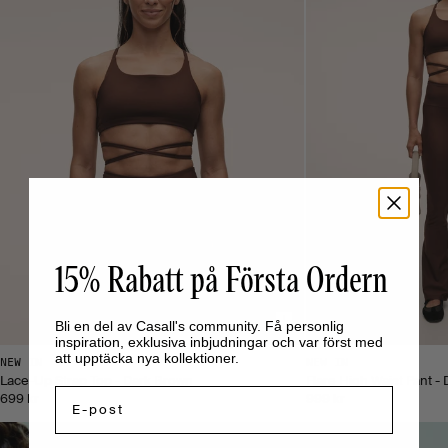
15% Rabatt på Första Ordern
Bli en del av Casall's community. Få personlig
inspiration, exklusiva inbjudningar och var först med
att upptäcka nya kollektioner.
NEW IN
NEW IN
Lace-Up Strap Top - Dark Brown
Flare High Waist Pant -
Email
699 kr
999 kr