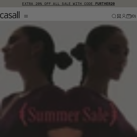
Hoppa till huvudinnehåll
EXTRA 20% OFF ALL SALE WITH CODE
FURTHER20
(
0
)