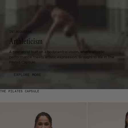
INTRODUCING
Arthleticism
A new world built on a bodycentric vision, where athletic
performance meets artistic expression. Brought to life in The
Pilates Capsule.
EXPLORE MORE
THE PILATES CAPSULE