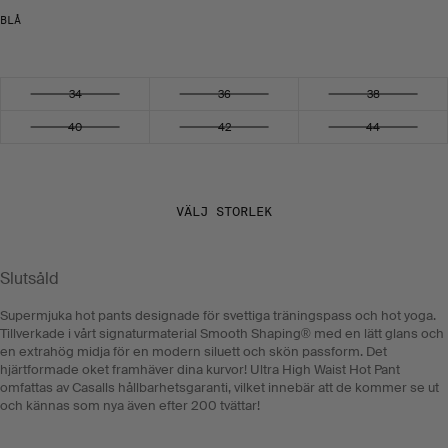
BLÅ
Välj storlek
34
36
38
40
42
44
VÄLJ STORLEK
Slutsåld
Supermjuka hot pants designade för svettiga träningspass och hot yoga.
Tillverkade i vårt signaturmaterial Smooth Shaping® med en lätt glans och
en extrahög midja för en modern siluett och skön passform. Det
hjärtformade oket framhäver dina kurvor! Ultra High Waist Hot Pant
omfattas av Casalls hållbarhetsgaranti, vilket innebär att de kommer se ut
och kännas som nya även efter 200 tvättar!