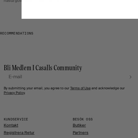
nästa golf-, padel- eller tennismatch.
RECOMMENDATIONS
Bli Medlem I Casalls Community
E- post
By submitting your email, you agree to our
Terms of Use
and acknowledge our
Privacy Policy
.
KUNDSERVICE
BESÖK OSS
Kontakt
Butiker
Registrera Retur
Partners